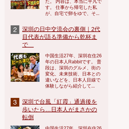
た。 内容は、本当に平凡で
す。 仕事から帰宅した私
が、自宅で卵をゆで、そ...
深圳の日中交流会の裏側｜2代
目代表が語る準備から乾杯ま
で
中国生活27年、深圳在住26
年の日本人Rabbitです。 普
段は、深圳のグルメ、街の
変化、未来技術、日本との
違いなどを、日本人目線で
体験しながら紹介して...
深圳で台風「紅霞」通過後を
歩いたら…日本人がまさかの
転倒
中国生活27年、深圳在住26