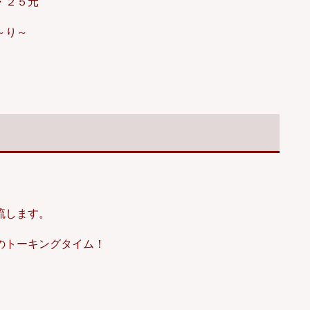
・２５元
～り～
流します。
のトーキングタイム！