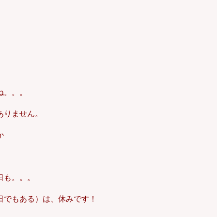
ね。。。
ありません。
か
日も。。。
日でもある）は、休みです！