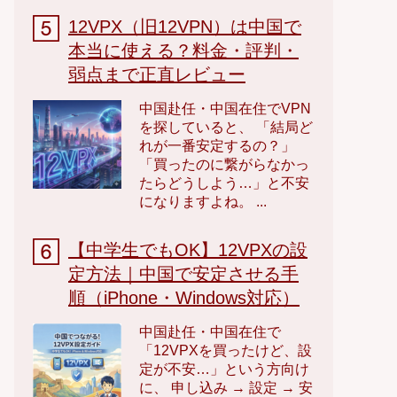
12VPX（旧12VPN）は中国で
本当に使える？料金・評判・
弱点まで正直レビュー
中国赴任・中国在住でVPN
を探していると、 「結局ど
れが一番安定するの？」
「買ったのに繋がらなかっ
たらどうしよう…」と不安
になりますよね。 ...
【中学生でもOK】12VPXの設
定方法｜中国で安定させる手
順（iPhone・Windows対応）
中国赴任・中国在住で
「12VPXを買ったけど、設
定が不安…」という方向け
に、 申し込み → 設定 → 安