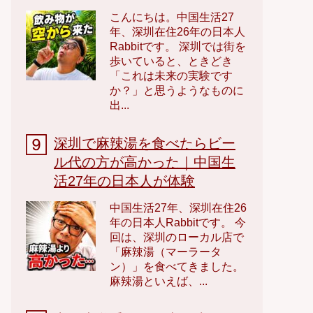
こんにちは。中国生活27
年、深圳在住26年の日本人
Rabbitです。 深圳では街を
歩いていると、ときどき
「これは未来の実験です
か？」と思うようなものに
出...
深圳で麻辣湯を食べたらビー
ル代の方が高かった｜中国生
活27年の日本人が体験
中国生活27年、深圳在住26
年の日本人Rabbitです。 今
回は、深圳のローカル店で
「麻辣湯（マーラータ
ン）」を食べてきました。
麻辣湯といえば、...