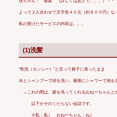
僕ちゃん： 散髪 （詳しくはあとで。。。）・・
よって２人合わせて文字色４０元（約６００円）な
私の受けたサービスの内容は。。。
(1)洗髪
”乾洗（カンシー）”と言って椅子に座ったまま
水とシャンプーで頭を洗い、最後にシャワーで泡を
→これの間は、髪を洗ってくれるおねーちゃんと
以下がそのくだらない会話です。
※私：私） おねーちゃん：ね）