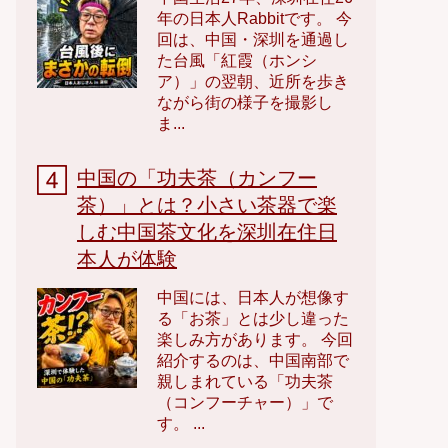
年の日本人Rabbitです。 今
回は、中国・深圳を通過し
た台風「紅霞（ホンシ
ア）」の翌朝、近所を歩き
ながら街の様子を撮影し
ま...
中国の「功夫茶（カンフー
茶）」とは？小さい茶器で楽
しむ中国茶文化を深圳在住日
本人が体験
中国には、日本人が想像す
る「お茶」とは少し違った
楽しみ方があります。 今回
紹介するのは、中国南部で
親しまれている「功夫茶
（コンフーチャー）」で
す。 ...