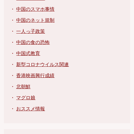
・
中国のスマホ事情
・
中国のネット規制
・
一人っ子政策
・
中国の食の恐怖
・
中国式教育
・
新型コロナウイルス関連
・
香港映画興行成績
・
北朝鮮
・
マグロ娘
・
おススメ情報