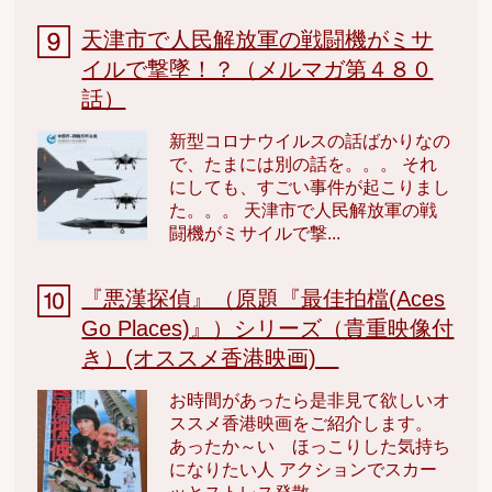
天津市で人民解放軍の戦闘機がミサ
イルで撃墜！？（メルマガ第４８０
話）
新型コロナウイルスの話ばかりなの
で、たまには別の話を。。。 それ
にしても、すごい事件が起こりまし
た。。。 天津市で人民解放軍の戦
闘機がミサイルで撃...
『悪漢探偵』（原題『最佳拍檔(Aces
Go Places)』）シリーズ（貴重映像付
き）(オススメ香港映画)
お時間があったら是非見て欲しいオ
ススメ香港映画をご紹介します。
あったか～い ほっこりした気持ち
になりたい人 アクションでスカー