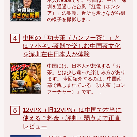
本人Rabbitです。 今回は、中国・深
圳を通過した台風「紅霞（ホンシ
ア）」の翌朝、近所を歩きながら街
の様子を撮影しま...
中国の「功夫茶（カンフー茶）」と
は？小さい茶器で楽しむ中国茶文化
を深圳在住日本人が体験
中国には、日本人が想像する「お
茶」とは少し違った楽しみ方があり
ます。 今回紹介するのは、中国南
部で親しまれている「功夫茶（コン
フーチャー）」です。 ...
12VPX（旧12VPN）は中国で本当に
使える？料金・評判・弱点まで正直
レビュー