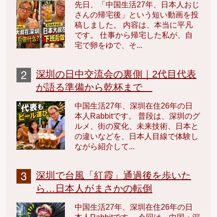
先日、「中国生活27年、日本人おじ
さんの帰宅後」という短い動画を投
稿しました。 内容は、本当に平凡
です。 仕事から帰宅した私が、自
宅で卵をゆで、そ...
深圳の日中交流会の裏側｜2代目代表
が語る準備から乾杯まで
中国生活27年、深圳在住26年の日
本人Rabbitです。 普段は、深圳のグ
ルメ、街の変化、未来技術、日本と
の違いなどを、日本人目線で体験し
ながら紹介して...
深圳で台風「紅霞」通過後を歩いた
ら…日本人がまさかの転倒
中国生活27年、深圳在住26年の日