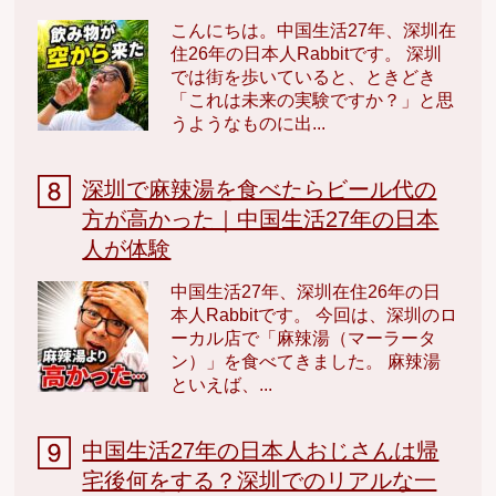
こんにちは。中国生活27年、深圳在
住26年の日本人Rabbitです。 深圳
では街を歩いていると、ときどき
「これは未来の実験ですか？」と思
うようなものに出...
深圳で麻辣湯を食べたらビール代の
方が高かった｜中国生活27年の日本
人が体験
中国生活27年、深圳在住26年の日
本人Rabbitです。 今回は、深圳のロ
ーカル店で「麻辣湯（マーラータ
ン）」を食べてきました。 麻辣湯
といえば、...
中国生活27年の日本人おじさんは帰
宅後何をする？深圳でのリアルな一