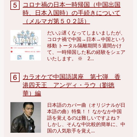
コロナ禍の日本一時帰国（中国出国
時、日本入国時）の手続きについて
（メルマガ第５０２話）
だいぶ遅くなってしまいましたが、
コロナ禍で中国→日本→中国という
移動 トータル隔離期間５週間かけ
て、一時帰国した私の経験をシェア
いたします。 ※ 2...
カラオケで中国語講座 第七弾 香
港四天王 アンディ・ラウ（劉徳
華）編
日本語のカバー曲（オリジナルが日
本語の曲）特集！！ なかなか中国
語を覚えるのは難しいですよね？
しかし、そんな中比較的簡単に、中
国の人気歌手を覚え...