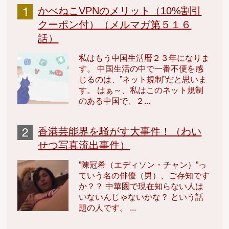
かべねこVPNのメリット（10%割引
クーポン付）（メルマガ第５１６
話）
私はもう中国生活暦２３年になりま
す。 中国生活の中で一番不便を感
じるのは、”ネット規制”だと思いま
す。 はぁ～、私はこのネット規制
のある中国で、２...
香港芸能界を騒がす大事件！（わい
せつ写真流出事件）
”陳冠希（エディソン・チャン）”っ
ていう名の俳優（男）、ご存知です
か？？ 中華圏で現在知らない人は
いないんじゃないかな？ という話
題の人です。 ...