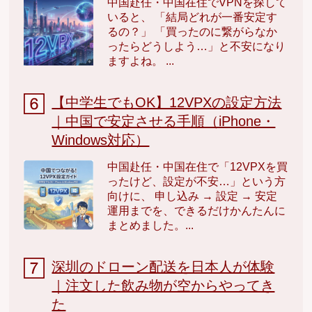
中国赴任・中国在住でVPNを探して
いると、 「結局どれが一番安定す
るの？」 「買ったのに繋がらなか
ったらどうしよう…」と不安になり
ますよね。 ...
【中学生でもOK】12VPXの設定方法
｜中国で安定させる手順（iPhone・
Windows対応）
中国赴任・中国在住で「12VPXを買
ったけど、設定が不安…」という方
向けに、 申し込み → 設定 → 安定
運用までを、できるだけかんたんに
まとめました。...
深圳のドローン配送を日本人が体験
｜注文した飲み物が空からやってき
た