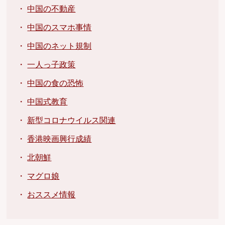
・
中国の不動産
・
中国のスマホ事情
・
中国のネット規制
・
一人っ子政策
・
中国の食の恐怖
・
中国式教育
・
新型コロナウイルス関連
・
香港映画興行成績
・
北朝鮮
・
マグロ娘
・
おススメ情報