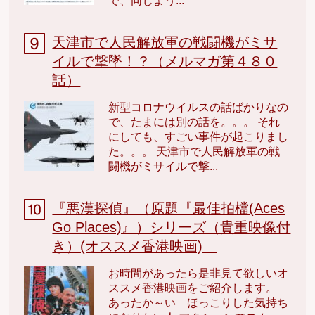
で、同じよう...
天津市で人民解放軍の戦闘機がミサ
イルで撃墜！？（メルマガ第４８０
話）
新型コロナウイルスの話ばかりなの
で、たまには別の話を。。。 それ
にしても、すごい事件が起こりまし
た。。。 天津市で人民解放軍の戦
闘機がミサイルで撃...
『悪漢探偵』（原題『最佳拍檔(Aces
Go Places)』）シリーズ（貴重映像付
き）(オススメ香港映画)
お時間があったら是非見て欲しいオ
ススメ香港映画をご紹介します。
あったか～い ほっこりした気持ち