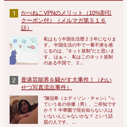
かべねこVPNのメリット（10%割引
クーポン付）（メルマガ第５１６
話）
私はもう中国生活暦２３年になりま
す。 中国生活の中で一番不便を感
じるのは、”ネット規制”だと思いま
す。 はぁ～、私はこのネット規制
のある中国で、２...
香港芸能界を騒がす大事件！（わい
せつ写真流出事件）
”陳冠希（エディソン・チャン）”っ
ていう名の俳優（男）、ご存知です
か？？ 中華圏で現在知らない人は
いないんじゃないかな？ という話
題の人です。 ...