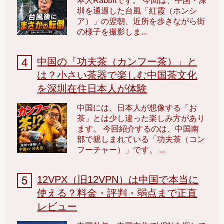
本人Rabbitです。 今回は、中国・深
圳を通過した台風「紅霞（ホンシ
ア）」の翌朝、近所を歩きながら街
の様子を撮影しま...
中国の「功夫茶（カンフー茶）」と
は？小さい茶器で楽しむ中国茶文化
を深圳在住日本人が体験
中国には、日本人が想像する「お
茶」とは少し違った楽しみ方があり
ます。 今回紹介するのは、中国南
部で親しまれている「功夫茶（コン
フーチャー）」です。 ...
12VPX（旧12VPN）は中国で本当に
使える？料金・評判・弱点まで正直
レビュー