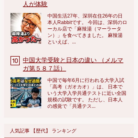
人が体験
中国生活27年、深圳在住26年の日
本人Rabbitです。 今回は、深圳のロ
ーカル店で「麻辣湯（マーラータ
ン）」を食べてきました。 麻辣湯
といえば、...
中国大学受験と日本の違い （メルマ
ガ第５８７話）
中国で毎年6月に行われる大学入試
「高考（ガオカオ）」は、 日本で
いう大学入学共通テストに近い全国
規模の試験です。 ただし、日本人
の感覚で「共通テス...
人気記事 【歴代】 ランキング