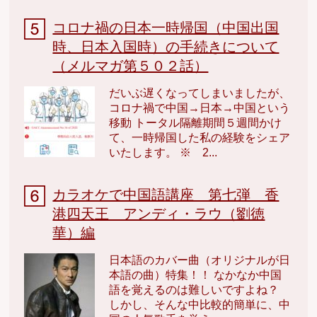
コロナ禍の日本一時帰国（中国出国
時、日本入国時）の手続きについて
（メルマガ第５０２話）
だいぶ遅くなってしまいましたが、
コロナ禍で中国→日本→中国という
移動 トータル隔離期間５週間かけ
て、一時帰国した私の経験をシェア
いたします。 ※ 2...
カラオケで中国語講座 第七弾 香
港四天王 アンディ・ラウ（劉徳
華）編
日本語のカバー曲（オリジナルが日
本語の曲）特集！！ なかなか中国
語を覚えるのは難しいですよね？
しかし、そんな中比較的簡単に、中