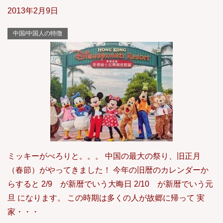
2013年2月9日
中国/中国人の特徴
ミッキーがべろりと。。。 中国の最大の祭り、旧正月
（春節）がやってきました！ 今年の旧暦のカレンダーか
らすると 2/9 が新暦でいう大晦日 2/10 が新暦でいう元
旦 になります。 この時期は多くの人が故郷に帰って 実
家・・・