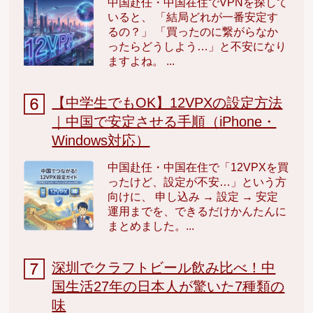
中国赴任・中国在住でVPNを探して
いると、 「結局どれが一番安定す
るの？」 「買ったのに繋がらなか
ったらどうしよう…」と不安になり
ますよね。 ...
【中学生でもOK】12VPXの設定方法
｜中国で安定させる手順（iPhone・
Windows対応）
中国赴任・中国在住で「12VPXを買
ったけど、設定が不安…」という方
向けに、 申し込み → 設定 → 安定
運用までを、できるだけかんたんに
まとめました。...
深圳でクラフトビール飲み比べ！中
国生活27年の日本人が驚いた7種類の
味