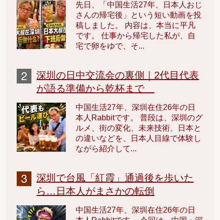
先日、「中国生活27年、日本人おじ
さんの帰宅後」という短い動画を投
稿しました。 内容は、本当に平凡
です。 仕事から帰宅した私が、自
宅で卵をゆで、そ...
深圳の日中交流会の裏側｜2代目代表
が語る準備から乾杯まで
中国生活27年、深圳在住26年の日
本人Rabbitです。 普段は、深圳のグ
ルメ、街の変化、未来技術、日本と
の違いなどを、日本人目線で体験し
ながら紹介して...
深圳で台風「紅霞」通過後を歩いた
ら…日本人がまさかの転倒
中国生活27年、深圳在住26年の日