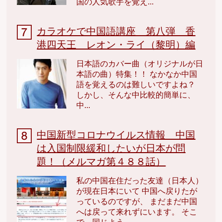
国の人気歌手を覚え...
カラオケで中国語講座 第八弾 香
港四天王 レオン・ライ（黎明）編
日本語のカバー曲（オリジナルが日
本語の曲）特集！！ なかなか中国
語を覚えるのは難しいですよね？
しかし、そんな中比較的簡単に、
中...
中国新型コロナウイルス情報 中国
は入国制限緩和したいが日本が問
題！（メルマガ第４８８話）
私の中国在住だった友達（日本人）
が現在日本にいて 中国へ戻りたが
っているのですが、 まだまだ中国
へは戻って来れずにいます。 そこ