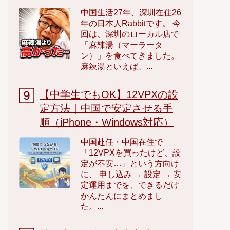
中国生活27年、深圳在住26
年の日本人Rabbitです。 今
回は、深圳のローカル店で
「麻辣湯（マーラータ
ン）」を食べてきました。
麻辣湯といえば、...
【中学生でもOK】12VPXの設
定方法｜中国で安定させる手
順（iPhone・Windows対応）
中国赴任・中国在住で
「12VPXを買ったけど、設
定が不安…」という方向け
に、 申し込み → 設定 → 安
定運用までを、できるだけ
かんたんにまとめまし
た。...