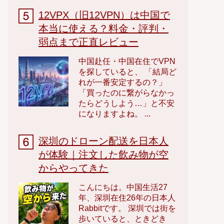
12VPX（旧12VPN）は中国で
本当に使える？料金・評判・
弱点まで正直レビュー
中国赴任・中国在住でVPN
を探していると、 「結局ど
れが一番安定するの？」
「買ったのに繋がらなかっ
たらどうしよう…」と不安
になりますよね。 ...
深圳のドローン配送を日本人
が体験｜注文した飲み物が空
からやってきた
こんにちは。中国生活27
年、深圳在住26年の日本人
Rabbitです。 深圳では街を
歩いていると、ときどき