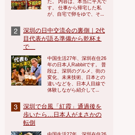
た。 内容は、本当に平凡で
す。 仕事から帰宅した私
が、自宅で卵をゆで、そ...
深圳の日中交流会の裏側｜2代
目代表が語る準備から乾杯ま
で
中国生活27年、深圳在住26
年の日本人Rabbitです。 普
段は、深圳のグルメ、街の
変化、未来技術、日本との
違いなどを、日本人目線で
体験しながら紹介して...
深圳で台風「紅霞」通過後を
歩いたら…日本人がまさかの
転倒
中国生活27年、深圳在住26