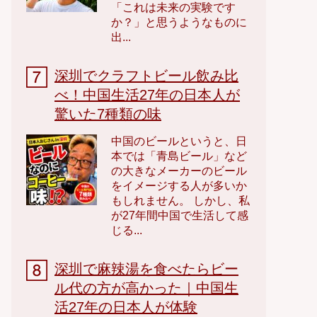
「これは未来の実験です
か？」と思うようなものに
出...
深圳でクラフトビール飲み比
べ！中国生活27年の日本人が
驚いた7種類の味
中国のビールというと、日
本では「青島ビール」など
の大きなメーカーのビール
をイメージする人が多いか
もしれません。 しかし、私
が27年間中国で生活して感
じる...
深圳で麻辣湯を食べたらビー
ル代の方が高かった｜中国生
活27年の日本人が体験