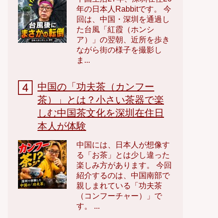
年の日本人Rabbitです。 今
回は、中国・深圳を通過し
た台風「紅霞（ホンシ
ア）」の翌朝、近所を歩き
ながら街の様子を撮影し
ま...
中国の「功夫茶（カンフー
茶）」とは？小さい茶器で楽
しむ中国茶文化を深圳在住日
本人が体験
中国には、日本人が想像す
る「お茶」とは少し違った
楽しみ方があります。 今回
紹介するのは、中国南部で
親しまれている「功夫茶
（コンフーチャー）」で
す。 ...