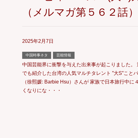
（メルマガ第５６２話
2025年2月7日
中国時事ネタ
芸能情報
中国芸能界に衝撃を与えた出来事が起こりました。 
でも紹介した台湾の人気マルチタレント ”大S”こと
（徐熙媛: Barbie Hsu）さんが 家族で日本旅行
くなりにな・・・