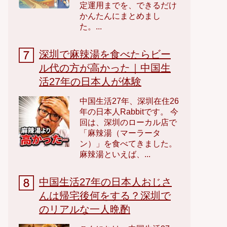
定運用までを、できるだけ
かんたんにまとめまし
た。...
深圳で麻辣湯を食べたらビー
ル代の方が高かった｜中国生
活27年の日本人が体験
中国生活27年、深圳在住26
年の日本人Rabbitです。 今
回は、深圳のローカル店で
「麻辣湯（マーラータ
ン）」を食べてきました。
麻辣湯といえば、...
中国生活27年の日本人おじさ
んは帰宅後何をする？深圳で
のリアルな一人晩酌