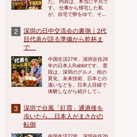
た。 内容は、本当に平凡で
す。 仕事から帰宅した私
が、自宅で卵をゆで、そ...
深圳の日中交流会の裏側｜2代
目代表が語る準備から乾杯ま
で
中国生活27年、深圳在住26
年の日本人Rabbitです。 普
段は、深圳のグルメ、街の
変化、未来技術、日本との
違いなどを、日本人目線で
体験しながら紹介して...
深圳で台風「紅霞」通過後を
歩いたら…日本人がまさかの
転倒
中国生活27年、深圳在住26