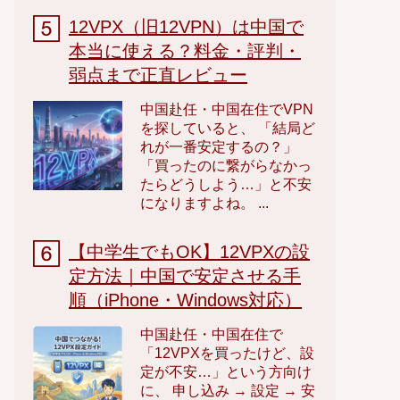
12VPX（旧12VPN）は中国で
本当に使える？料金・評判・
弱点まで正直レビュー
中国赴任・中国在住でVPN
を探していると、 「結局ど
れが一番安定するの？」
「買ったのに繋がらなかっ
たらどうしよう…」と不安
になりますよね。 ...
【中学生でもOK】12VPXの設
定方法｜中国で安定させる手
順（iPhone・Windows対応）
中国赴任・中国在住で
「12VPXを買ったけど、設
定が不安…」という方向け
に、 申し込み → 設定 → 安