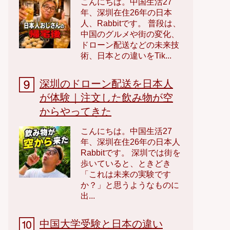
こんにちは。中国生活27
年、深圳在住26年の日本
人、Rabbitです。 普段は、
中国のグルメや街の変化、
ドローン配送などの未来技
術、日本との違いをTik...
深圳のドローン配送を日本人
が体験｜注文した飲み物が空
からやってきた
こんにちは。中国生活27
年、深圳在住26年の日本人
Rabbitです。 深圳では街を
歩いていると、ときどき
「これは未来の実験です
か？」と思うようなものに
出...
中国大学受験と日本の違い