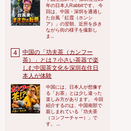
年の日本人Rabbitです。 今
回は、中国・深圳を通過し
た台風「紅霞（ホンシ
ア）」の翌朝、近所を歩き
ながら街の様子を撮影し
ま...
中国の「功夫茶（カンフー
茶）」とは？小さい茶器で楽
しむ中国茶文化を深圳在住日
本人が体験
中国には、日本人が想像す
る「お茶」とは少し違った
楽しみ方があります。 今回
紹介するのは、中国南部で
親しまれている「功夫茶
（コンフーチャー）」で
す。 ...