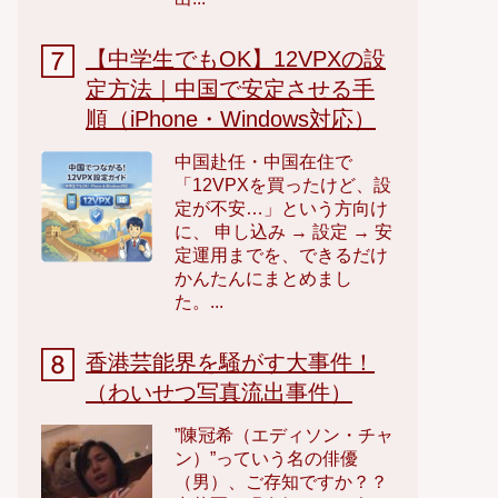
【中学生でもOK】12VPXの設
定方法｜中国で安定させる手
順（iPhone・Windows対応）
中国赴任・中国在住で
「12VPXを買ったけど、設
定が不安…」という方向け
に、 申し込み → 設定 → 安
定運用までを、できるだけ
かんたんにまとめまし
た。...
香港芸能界を騒がす大事件！
（わいせつ写真流出事件）
”陳冠希（エディソン・チャ
ン）”っていう名の俳優
（男）、ご存知ですか？？