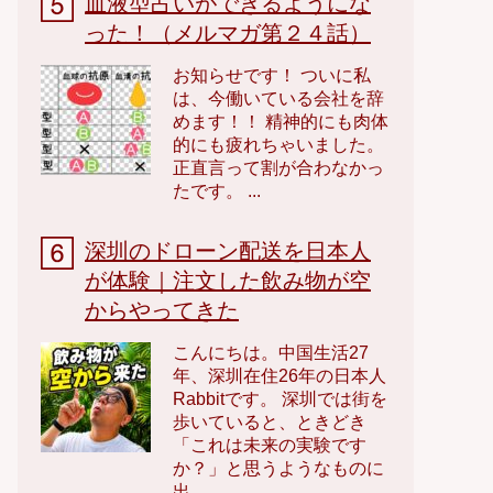
血液型占いができるようにな
った！（メルマガ第２４話）
お知らせです！ ついに私
は、今働いている会社を辞
めます！！ 精神的にも肉体
的にも疲れちゃいました。
正直言って割が合わなかっ
たです。 ...
深圳のドローン配送を日本人
が体験｜注文した飲み物が空
からやってきた
こんにちは。中国生活27
年、深圳在住26年の日本人
Rabbitです。 深圳では街を
歩いていると、ときどき
「これは未来の実験です
か？」と思うようなものに
出...