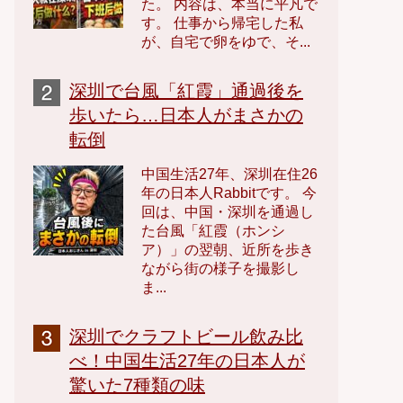
た。 内容は、本当に平凡で
す。 仕事から帰宅した私
が、自宅で卵をゆで、そ...
深圳で台風「紅霞」通過後を
歩いたら…日本人がまさかの
転倒
中国生活27年、深圳在住26
年の日本人Rabbitです。 今
回は、中国・深圳を通過し
た台風「紅霞（ホンシ
ア）」の翌朝、近所を歩き
ながら街の様子を撮影し
ま...
深圳でクラフトビール飲み比
べ！中国生活27年の日本人が
驚いた7種類の味