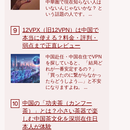
中華圏で現在知らない人は
いないんじゃないかな？ と
いう話題の人です。 ...
12VPX（旧12VPN）は中国で
本当に使える？料金・評判・
弱点まで正直レビュー
中国赴任・中国在住でVPN
を探していると、 「結局ど
れが一番安定するの？」
「買ったのに繋がらなかっ
たらどうしよう…」と不安
になりますよね。 ...
中国の「功夫茶（カンフー
茶）」とは？小さい茶器で楽
しむ中国茶文化を深圳在住日
本人が体験