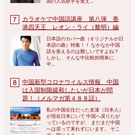
国の人気歌手を覚え...
カラオケで中国語講座 第八弾 香
港四天王 レオン・ライ（黎明）編
日本語のカバー曲（オリジナルが日
本語の曲）特集！！ なかなか中国
語を覚えるのは難しいですよね？
しかし、そんな中比較的簡単に、
中...
中国新型コロナウイルス情報 中国
は入国制限緩和したいが日本が問
題！（メルマガ第４８８話）
私の中国在住だった友達（日本人）
が現在日本にいて 中国へ戻りたが
っているのですが、 まだまだ中国
へは戻って来れずにいます。 そこ