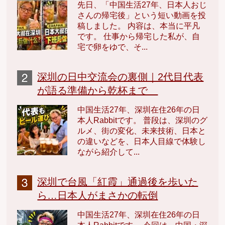
先日、「中国生活27年、日本人おじ
さんの帰宅後」という短い動画を投
稿しました。 内容は、本当に平凡
です。 仕事から帰宅した私が、自
宅で卵をゆで、そ...
深圳の日中交流会の裏側｜2代目代表
が語る準備から乾杯まで
中国生活27年、深圳在住26年の日
本人Rabbitです。 普段は、深圳のグ
ルメ、街の変化、未来技術、日本と
の違いなどを、日本人目線で体験し
ながら紹介して...
深圳で台風「紅霞」通過後を歩いた
ら…日本人がまさかの転倒
中国生活27年、深圳在住26年の日