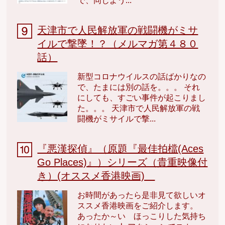
で、同じよう...
天津市で人民解放軍の戦闘機がミサ
イルで撃墜！？（メルマガ第４８０
話）
新型コロナウイルスの話ばかりなの
で、たまには別の話を。。。 それ
にしても、すごい事件が起こりまし
た。。。 天津市で人民解放軍の戦
闘機がミサイルで撃...
『悪漢探偵』（原題『最佳拍檔(Aces
Go Places)』）シリーズ（貴重映像付
き）(オススメ香港映画)
お時間があったら是非見て欲しいオ
ススメ香港映画をご紹介します。
あったか～い ほっこりした気持ち