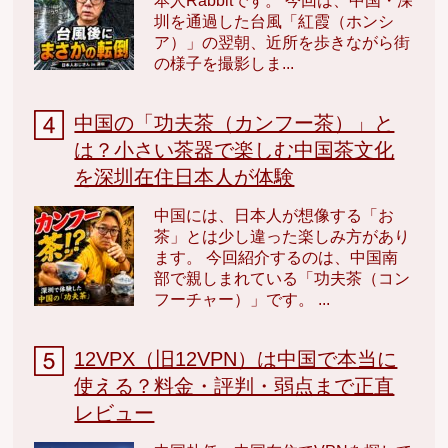
本人Rabbitです。 今回は、中国・深
圳を通過した台風「紅霞（ホンシ
ア）」の翌朝、近所を歩きながら街
の様子を撮影しま...
中国の「功夫茶（カンフー茶）」と
は？小さい茶器で楽しむ中国茶文化
を深圳在住日本人が体験
中国には、日本人が想像する「お
茶」とは少し違った楽しみ方があり
ます。 今回紹介するのは、中国南
部で親しまれている「功夫茶（コン
フーチャー）」です。 ...
12VPX（旧12VPN）は中国で本当に
使える？料金・評判・弱点まで正直
レビュー