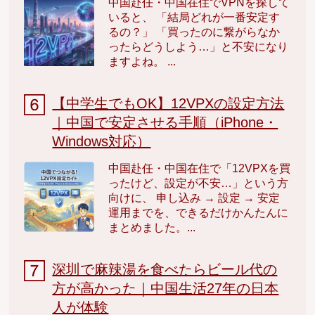
中国赴任・中国在住でVPNを探して
いると、 「結局どれが一番安定す
るの？」 「買ったのに繋がらなか
ったらどうしよう…」と不安になり
ますよね。 ...
【中学生でもOK】12VPXの設定方法
｜中国で安定させる手順（iPhone・
Windows対応）
中国赴任・中国在住で「12VPXを買
ったけど、設定が不安…」という方
向けに、 申し込み → 設定 → 安定
運用までを、できるだけかんたんに
まとめました。...
深圳で麻辣湯を食べたらビール代の
方が高かった｜中国生活27年の日本
人が体験