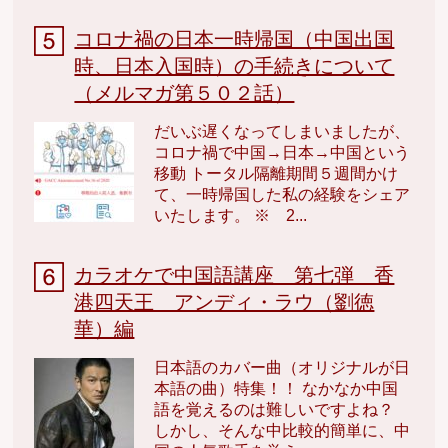
コロナ禍の日本一時帰国（中国出国
時、日本入国時）の手続きについて
（メルマガ第５０２話）
だいぶ遅くなってしまいましたが、
コロナ禍で中国→日本→中国という
移動 トータル隔離期間５週間かけ
て、一時帰国した私の経験をシェア
いたします。 ※ 2...
カラオケで中国語講座 第七弾 香
港四天王 アンディ・ラウ（劉徳
華）編
日本語のカバー曲（オリジナルが日
本語の曲）特集！！ なかなか中国
語を覚えるのは難しいですよね？
しかし、そんな中比較的簡単に、中