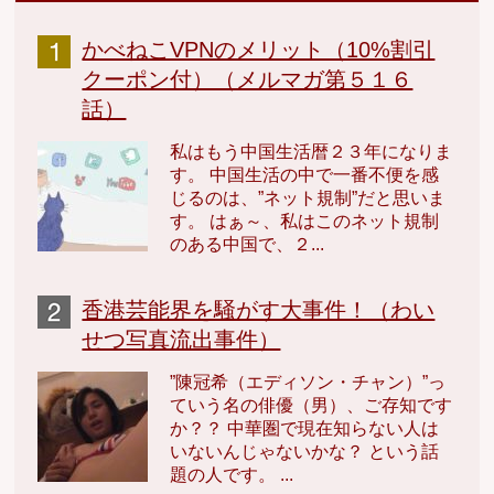
かべねこVPNのメリット（10%割引
クーポン付）（メルマガ第５１６
話）
私はもう中国生活暦２３年になりま
す。 中国生活の中で一番不便を感
じるのは、”ネット規制”だと思いま
す。 はぁ～、私はこのネット規制
のある中国で、２...
香港芸能界を騒がす大事件！（わい
せつ写真流出事件）
”陳冠希（エディソン・チャン）”っ
ていう名の俳優（男）、ご存知です
か？？ 中華圏で現在知らない人は
いないんじゃないかな？ という話
題の人です。 ...