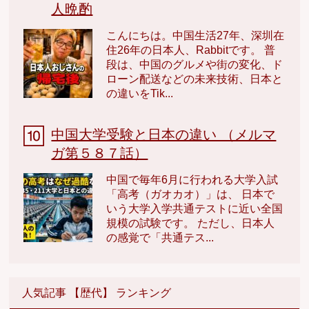
人晩酌
こんにちは。中国生活27年、深圳在
住26年の日本人、Rabbitです。 普
段は、中国のグルメや街の変化、ド
ローン配送などの未来技術、日本と
の違いをTik...
中国大学受験と日本の違い （メルマ
ガ第５８７話）
中国で毎年6月に行われる大学入試
「高考（ガオカオ）」は、 日本で
いう大学入学共通テストに近い全国
規模の試験です。 ただし、日本人
の感覚で「共通テス...
人気記事 【歴代】 ランキング