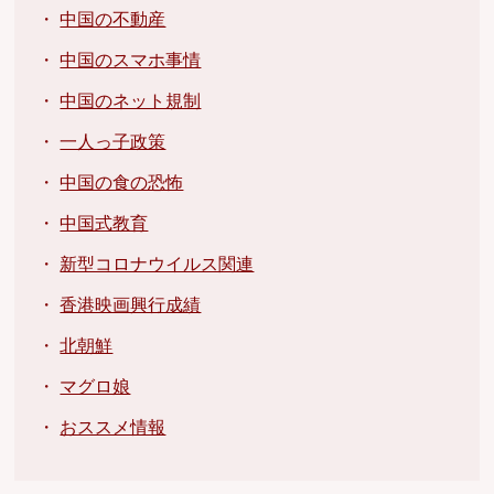
・
中国の不動産
・
中国のスマホ事情
・
中国のネット規制
・
一人っ子政策
・
中国の食の恐怖
・
中国式教育
・
新型コロナウイルス関連
・
香港映画興行成績
・
北朝鮮
・
マグロ娘
・
おススメ情報