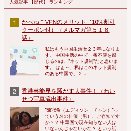
人気記事 【歴代】 ランキング
かべねこVPNのメリット（10%割引
クーポン付）（メルマガ第５１６
話）
私はもう中国生活暦２３年になりま
す。 中国生活の中で一番不便を感
じるのは、”ネット規制”だと思いま
す。 はぁ～、私はこのネット規制
のある中国で、２...
香港芸能界を騒がす大事件！（わい
せつ写真流出事件）
”陳冠希（エディソン・チャン）”っ
ていう名の俳優（男）、ご存知です
か？？ 中華圏で現在知らない人は
いないんじゃないかな？ という話