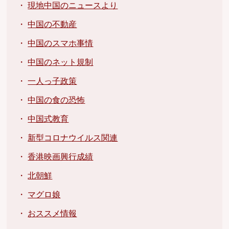
・
現地中国のニュースより
・
中国の不動産
・
中国のスマホ事情
・
中国のネット規制
・
一人っ子政策
・
中国の食の恐怖
・
中国式教育
・
新型コロナウイルス関連
・
香港映画興行成績
・
北朝鮮
・
マグロ娘
・
おススメ情報