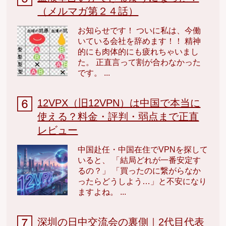
（メルマガ第２４話）
お知らせです！ ついに私は、今働
いている会社を辞めます！！ 精神
的にも肉体的にも疲れちゃいまし
た。 正直言って割が合わなかった
です。 ...
12VPX（旧12VPN）は中国で本当に
使える？料金・評判・弱点まで正直
レビュー
中国赴任・中国在住でVPNを探して
いると、 「結局どれが一番安定す
るの？」 「買ったのに繋がらなか
ったらどうしよう…」と不安になり
ますよね。 ...
深圳の日中交流会の裏側｜2代目代表