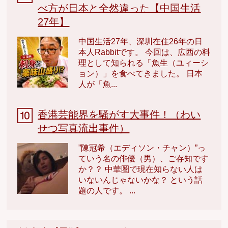
べ方が日本と全然違った【中国生活
27年】
中国生活27年、深圳在住26年の日
本人Rabbitです。 今回は、広西の料
理として知られる「魚生（ユィーシ
ョン）」を食べてきました。 日本
人が「魚...
香港芸能界を騒がす大事件！（わい
せつ写真流出事件）
”陳冠希（エディソン・チャン）”っ
ていう名の俳優（男）、ご存知です
か？？ 中華圏で現在知らない人は
いないんじゃないかな？ という話
題の人です。 ...