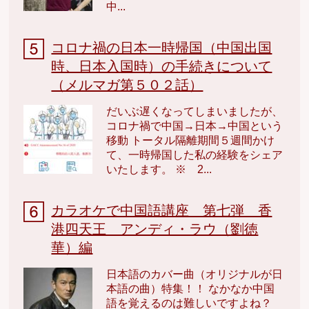
中...
コロナ禍の日本一時帰国（中国出国
時、日本入国時）の手続きについて
（メルマガ第５０２話）
だいぶ遅くなってしまいましたが、
コロナ禍で中国→日本→中国という
移動 トータル隔離期間５週間かけ
て、一時帰国した私の経験をシェア
いたします。 ※ 2...
カラオケで中国語講座 第七弾 香
港四天王 アンディ・ラウ（劉徳
華）編
日本語のカバー曲（オリジナルが日
本語の曲）特集！！ なかなか中国
語を覚えるのは難しいですよね？