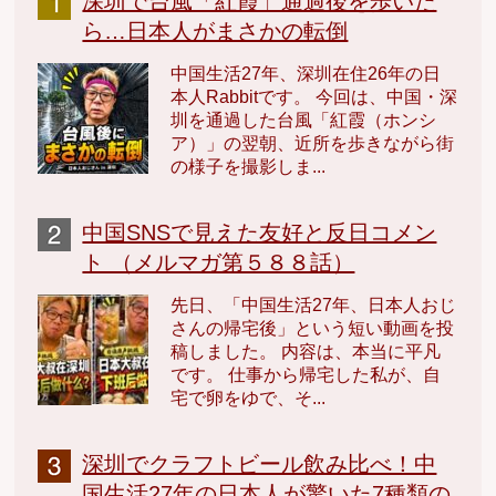
深圳で台風「紅霞」通過後を歩いた
ら…日本人がまさかの転倒
中国生活27年、深圳在住26年の日
本人Rabbitです。 今回は、中国・深
圳を通過した台風「紅霞（ホンシ
ア）」の翌朝、近所を歩きながら街
の様子を撮影しま...
中国SNSで見えた友好と反日コメン
ト （メルマガ第５８８話）
先日、「中国生活27年、日本人おじ
さんの帰宅後」という短い動画を投
稿しました。 内容は、本当に平凡
です。 仕事から帰宅した私が、自
宅で卵をゆで、そ...
深圳でクラフトビール飲み比べ！中
国生活27年の日本人が驚いた7種類の