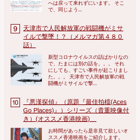
へは戻って来れずにいます。 そこ
で、同じよう...
天津市で人民解放軍の戦闘機がミサ
イルで撃墜！？（メルマガ第４８０
話）
新型コロナウイルスの話ばかりなの
で、たまには別の話を。。。 それ
にしても、すごい事件が起こりまし
た。。。 天津市で人民解放軍の戦
闘機がミサイルで撃...
『悪漢探偵』（原題『最佳拍檔(Aces
Go Places)』）シリーズ（貴重映像付
き）(オススメ香港映画)
お時間があったら是非見て欲しいオ
ススメ香港映画をご紹介します。