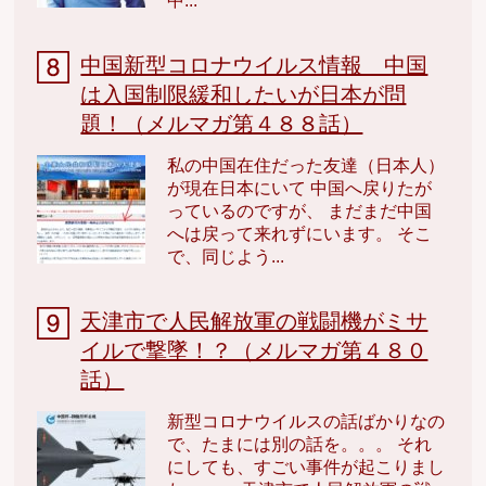
中...
中国新型コロナウイルス情報 中国
は入国制限緩和したいが日本が問
題！（メルマガ第４８８話）
私の中国在住だった友達（日本人）
が現在日本にいて 中国へ戻りたが
っているのですが、 まだまだ中国
へは戻って来れずにいます。 そこ
で、同じよう...
天津市で人民解放軍の戦闘機がミサ
イルで撃墜！？（メルマガ第４８０
話）
新型コロナウイルスの話ばかりなの
で、たまには別の話を。。。 それ
にしても、すごい事件が起こりまし