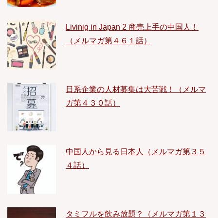
Livinig in Japan 2 商売上手の中国人！
（メルマガ第４６１話）
日系企業の人材募集は大苦戦！（メルマ
ガ第４３０話）
中国人から見る日本人（メルマガ第３５
４話）
タミフルを飲み放題？（メルマガ第１３