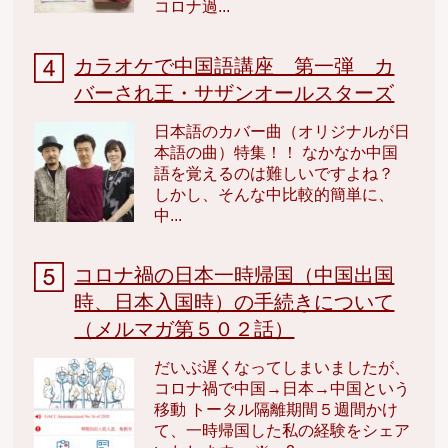
コロナ過...
カラオケで中国語講座 第一弾 カ
バーされ王・サザンオールスターズ
日本語のカバー曲（オリジナルが日
本語の曲）特集！！ なかなか中国
語を覚えるのは難しいですよね？
しかし、そんな中比較的簡単に、
中...
コロナ禍の日本一時帰国（中国出国
時、日本入国時）の手続きについて
（メルマガ第５０２話）
だいぶ遅くなってしまいましたが、
コロナ禍で中国→日本→中国という
移動 トータル隔離期間５週間かけ
て、一時帰国した私の経験をシェア