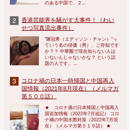
のある中国で、２...
香港芸能界を騒がす大事件！（わい
せつ写真流出事件）
”陳冠希（エディソン・チャン）”っ
ていう名の俳優（男）、ご存知です
か？？ 中華圏で現在知らない人は
いないんじゃないかな？ という話
題の人です。 ...
コロナ禍の日本一時帰国と中国再入
国情報（2021年8月現在）（メルマガ
第５００話）
★ コロナ過の日本帰国と中国再入
国追加情報（2022年7月追記） コロ
ナ禍の中国水際対策（2022年7月現
在）（メルマガ第５１９話） ★