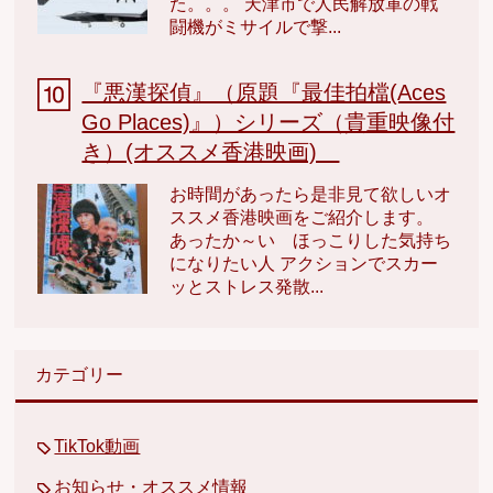
た。。。 天津市で人民解放軍の戦
闘機がミサイルで撃...
『悪漢探偵』（原題『最佳拍檔(Aces
Go Places)』）シリーズ（貴重映像付
き）(オススメ香港映画)
お時間があったら是非見て欲しいオ
ススメ香港映画をご紹介します。
あったか～い ほっこりした気持ち
になりたい人 アクションでスカー
ッとストレス発散...
カテゴリー
TikTok動画
お知らせ・オススメ情報