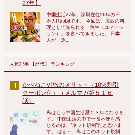
27年】
中国生活27年、深圳在住26年の日
本人Rabbitです。 今回は、広西の料
理として知られる「魚生（ユィーシ
ョン）」を食べてきました。 日本
人が「魚...
人気記事 【歴代】 ランキング
かべねこVPNのメリット（10%割引
クーポン付）（メルマガ第５１６
話）
私はもう中国生活暦２３年になりま
す。 中国生活の中で一番不便を感
じるのは、”ネット規制”だと思いま
す。 はぁ～、私はこのネット規制