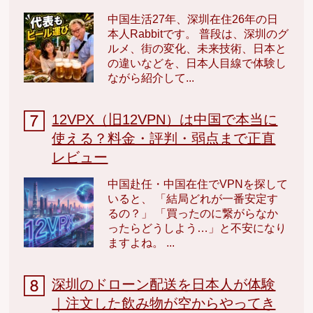
中国生活27年、深圳在住26年の日
本人Rabbitです。 普段は、深圳のグ
ルメ、街の変化、未来技術、日本と
の違いなどを、日本人目線で体験し
ながら紹介して...
12VPX（旧12VPN）は中国で本当に
使える？料金・評判・弱点まで正直
レビュー
中国赴任・中国在住でVPNを探して
いると、 「結局どれが一番安定す
るの？」 「買ったのに繋がらなか
ったらどうしよう…」と不安になり
ますよね。 ...
深圳のドローン配送を日本人が体験
｜注文した飲み物が空からやってき