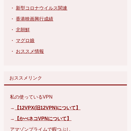
・
新型コロナウイルス関連
・
香港映画興行成績
・
北朝鮮
・
マグロ娘
・
おススメ情報
おススメリンク
私の使っているVPN
→
【12VPX(旧12VPN)について】
→
【かべネコVPNについて】
アマゾンプライムで暇つぶし