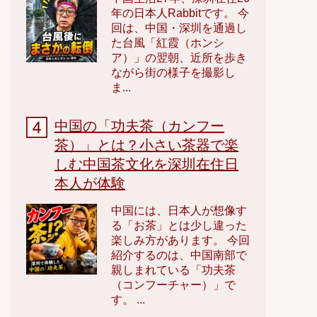
年の日本人Rabbitです。 今
回は、中国・深圳を通過し
た台風「紅霞（ホンシ
ア）」の翌朝、近所を歩き
ながら街の様子を撮影し
ま...
中国の「功夫茶（カンフー
茶）」とは？小さい茶器で楽
しむ中国茶文化を深圳在住日
本人が体験
中国には、日本人が想像す
る「お茶」とは少し違った
楽しみ方があります。 今回
紹介するのは、中国南部で
親しまれている「功夫茶
（コンフーチャー）」で
す。 ...