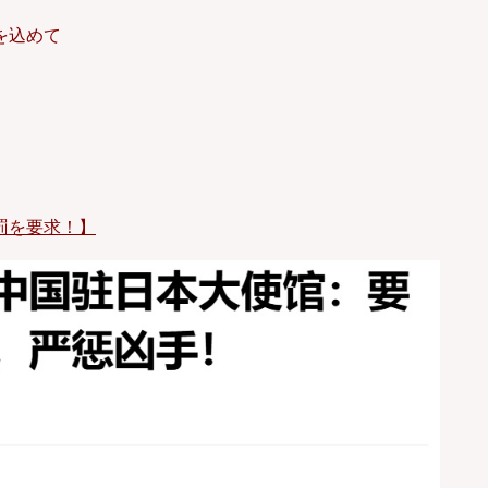
を込めて
罰を要求！】