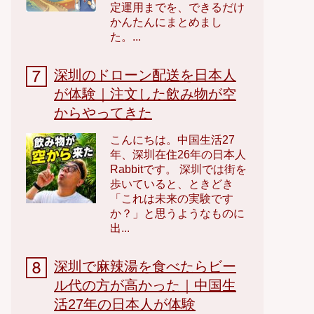
定運用までを、できるだけ
かんたんにまとめまし
た。...
深圳のドローン配送を日本人
が体験｜注文した飲み物が空
からやってきた
こんにちは。中国生活27
年、深圳在住26年の日本人
Rabbitです。 深圳では街を
歩いていると、ときどき
「これは未来の実験です
か？」と思うようなものに
出...
深圳で麻辣湯を食べたらビー
ル代の方が高かった｜中国生
活27年の日本人が体験