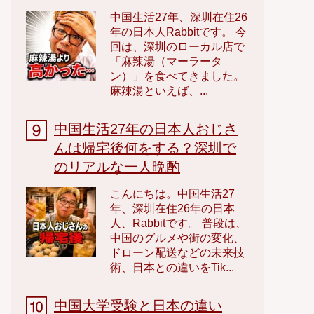
中国生活27年、深圳在住26
年の日本人Rabbitです。 今
回は、深圳のローカル店で
「麻辣湯（マーラータ
ン）」を食べてきました。
麻辣湯といえば、...
中国生活27年の日本人おじさ
んは帰宅後何をする？深圳で
のリアルな一人晩酌
こんにちは。中国生活27
年、深圳在住26年の日本
人、Rabbitです。 普段は、
中国のグルメや街の変化、
ドローン配送などの未来技
術、日本との違いをTik...
中国大学受験と日本の違い