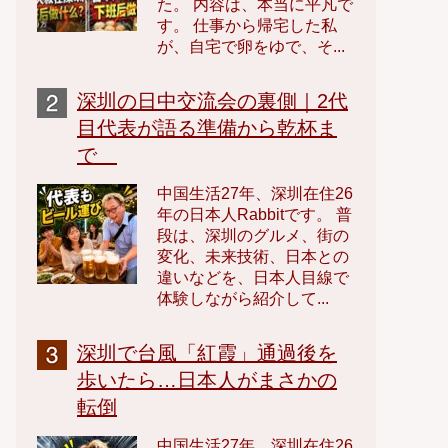
た。 内容は、本当に平凡で
す。 仕事から帰宅した私
が、自宅で卵をゆで、そ...
深圳の日中交流会の裏側｜2代
目代表が語る準備から乾杯ま
で
中国生活27年、深圳在住26
年の日本人Rabbitです。 普
段は、深圳のグルメ、街の
変化、未来技術、日本との
違いなどを、日本人目線で
体験しながら紹介して...
深圳で台風「紅霞」通過後を
歩いたら…日本人がまさかの
転倒
中国生活27年、深圳在住26