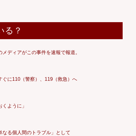
いる？
のメディアがこの事件を速報で報道。
に110（警察）、119（救急）へ
おくように」
単なる個人間のトラブル」として