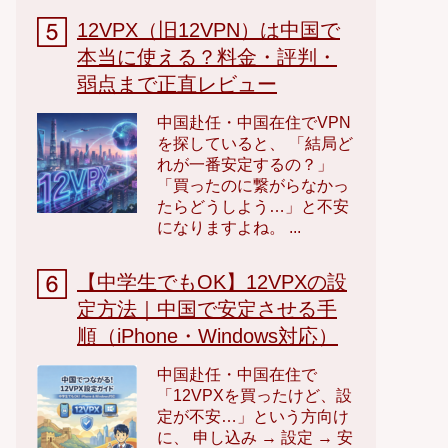
12VPX（旧12VPN）は中国で
本当に使える？料金・評判・
弱点まで正直レビュー
中国赴任・中国在住でVPN
を探していると、 「結局ど
れが一番安定するの？」
「買ったのに繋がらなかっ
たらどうしよう…」と不安
になりますよね。 ...
【中学生でもOK】12VPXの設
定方法｜中国で安定させる手
順（iPhone・Windows対応）
中国赴任・中国在住で
「12VPXを買ったけど、設
定が不安…」という方向け
に、 申し込み → 設定 → 安