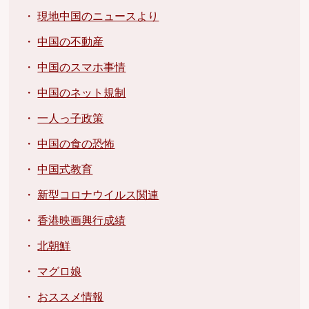
・
現地中国のニュースより
・
中国の不動産
・
中国のスマホ事情
・
中国のネット規制
・
一人っ子政策
・
中国の食の恐怖
・
中国式教育
・
新型コロナウイルス関連
・
香港映画興行成績
・
北朝鮮
・
マグロ娘
・
おススメ情報