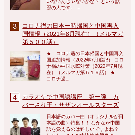
いないんじゃないかな？ という話
題の人です。 ...
コロナ禍の日本一時帰国と中国再入
国情報（2021年8月現在）（メルマガ
第５００話）
★ コロナ過の日本帰国と中国再入
国追加情報（2022年7月追記） コロ
ナ禍の中国水際対策（2022年7月現
在）（メルマガ第５１９話） ★
コロナ過...
カラオケで中国語講座 第一弾 カ
バーされ王・サザンオールスターズ
日本語のカバー曲（オリジナルが日
本語の曲）特集！！ なかなか中国
語を覚えるのは難しいですよね？