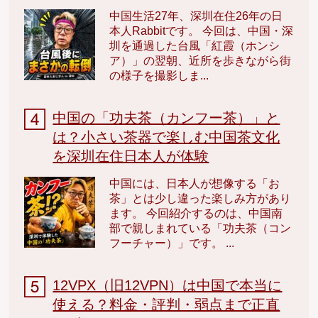
中国生活27年、深圳在住26年の日
本人Rabbitです。 今回は、中国・深
圳を通過した台風「紅霞（ホンシ
ア）」の翌朝、近所を歩きながら街
の様子を撮影しま...
中国の「功夫茶（カンフー茶）」と
は？小さい茶器で楽しむ中国茶文化
を深圳在住日本人が体験
中国には、日本人が想像する「お
茶」とは少し違った楽しみ方があり
ます。 今回紹介するのは、中国南
部で親しまれている「功夫茶（コン
フーチャー）」です。 ...
12VPX（旧12VPN）は中国で本当に
使える？料金・評判・弱点まで正直