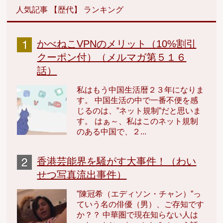
人気記事 【歴代】 ランキング
かべねこVPNのメリット（10%割引
クーポン付）（メルマガ第５１６
話）
私はもう中国生活暦２３年になりま
す。 中国生活の中で一番不便を感
じるのは、”ネット規制”だと思いま
す。 はぁ～、私はこのネット規制
のある中国で、２...
香港芸能界を騒がす大事件！（わい
せつ写真流出事件）
”陳冠希（エディソン・チャン）”っ
ていう名の俳優（男）、ご存知です
か？？ 中華圏で現在知らない人は