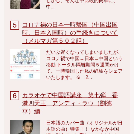
しかし、そんな中比較的簡単に、
中...
コロナ禍の日本一時帰国（中国出国
時、日本入国時）の手続きについて
（メルマガ第５０２話）
だいぶ遅くなってしまいましたが、
コロナ禍で中国→日本→中国という
移動 トータル隔離期間５週間かけ
て、一時帰国した私の経験をシェア
いたします。 ※ 2...
カラオケで中国語講座 第七弾 香
港四天王 アンディ・ラウ（劉徳
華）編
日本語のカバー曲（オリジナルが日
本語の曲）特集！！ なかなか中国