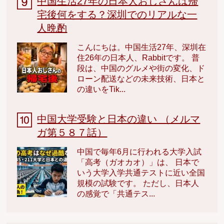
中国生活27年の日本人おじさんは帰
宅後何をする？深圳でのリアルな一
人晩酌
こんにちは。中国生活27年、深圳在
住26年の日本人、Rabbitです。 普
段は、中国のグルメや街の変化、ド
ローン配送などの未来技術、日本と
の違いをTik...
中国大学受験と日本の違い （メルマ
ガ第５８７話）
中国で毎年6月に行われる大学入試
「高考（ガオカオ）」は、 日本で
いう大学入学共通テストに近い全国
規模の試験です。 ただし、日本人
の感覚で「共通テス...