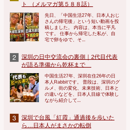
ト （メルマガ第５８８話）
先日、「中国生活27年、日本人おじ
さんの帰宅後」という短い動画を投
稿しました。 内容は、本当に平凡
です。 仕事から帰宅した私が、自
宅で卵をゆで、そ...
深圳の日中交流会の裏側｜2代目代表
が語る準備から乾杯まで
中国生活27年、深圳在住26年の日
本人Rabbitです。 普段は、深圳のグ
ルメ、街の変化、未来技術、日本と
の違いなどを、日本人目線で体験し
ながら紹介して...
深圳で台風「紅霞」通過後を歩いた
ら…日本人がまさかの転倒