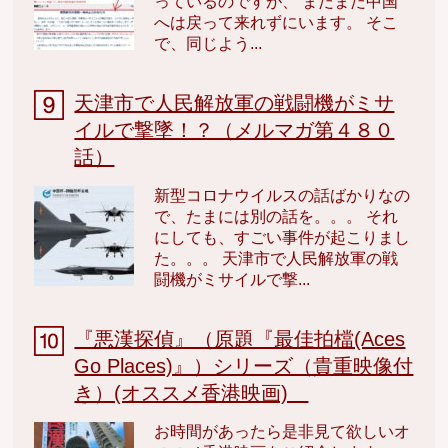
っているのですが、 まだまだ中国
へは戻って来れずにいます。 そこ
で、同じよう...
天津市で人民解放軍の戦闘機がミサ
イルで撃墜！？（メルマガ第４８０
話）
新型コロナウイルスの話ばかりなの
で、たまには別の話を。。。 それ
にしても、すごい事件が起こりまし
た。。。 天津市で人民解放軍の戦
闘機がミサイルで撃...
『悪漢探偵』（原題『最佳拍檔(Aces
Go Places)』）シリーズ（貴重映像付
き）(オススメ香港映画)
お時間があったら是非見て欲しいオ