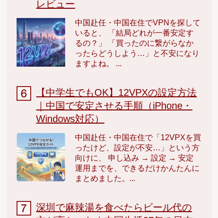
レビュー
中国赴任・中国在住でVPNを探して
いると、 「結局どれが一番安定す
るの？」 「買ったのに繋がらなか
ったらどうしよう…」と不安になり
ますよね。 ...
【中学生でもOK】12VPXの設定方法
｜中国で安定させる手順（iPhone・
Windows対応）
中国赴任・中国在住で「12VPXを買
ったけど、設定が不安…」という方
向けに、 申し込み → 設定 → 安定
運用までを、できるだけかんたんに
まとめました。...
深圳で麻辣湯を食べたらビール代の