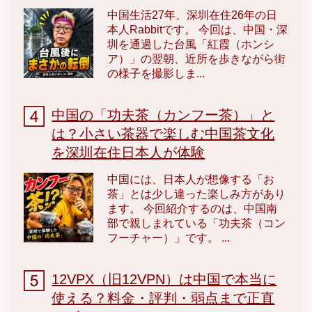
中国生活27年、深圳在住26年の日
本人Rabbitです。 今回は、中国・深
圳を通過した台風「紅霞（ホンシ
ア）」の翌朝、近所を歩きながら街
の様子を撮影しま...
中国の「功夫茶（カンフー茶）」と
は？小さい茶器で楽しむ中国茶文化
を深圳在住日本人が体験
中国には、日本人が想像する「お
茶」とは少し違った楽しみ方があり
ます。 今回紹介するのは、中国南
部で親しまれている「功夫茶（コン
フーチャー）」です。 ...
12VPX（旧12VPN）は中国で本当に
使える？料金・評判・弱点まで正直