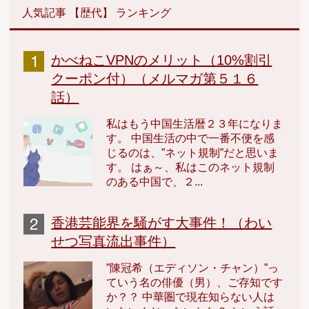
人気記事 【歴代】 ランキング
かべねこVPNのメリット（10%割引
クーポン付）（メルマガ第５１６
話）
私はもう中国生活暦２３年になりま
す。 中国生活の中で一番不便を感
じるのは、”ネット規制”だと思いま
す。 はぁ～、私はこのネット規制
のある中国で、２...
香港芸能界を騒がす大事件！（わい
せつ写真流出事件）
”陳冠希（エディソン・チャン）”っ
ていう名の俳優（男）、ご存知です
か？？ 中華圏で現在知らない人は