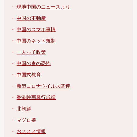
・
現地中国のニュースより
・
中国の不動産
・
中国のスマホ事情
・
中国のネット規制
・
一人っ子政策
・
中国の食の恐怖
・
中国式教育
・
新型コロナウイルス関連
・
香港映画興行成績
・
北朝鮮
・
マグロ娘
・
おススメ情報