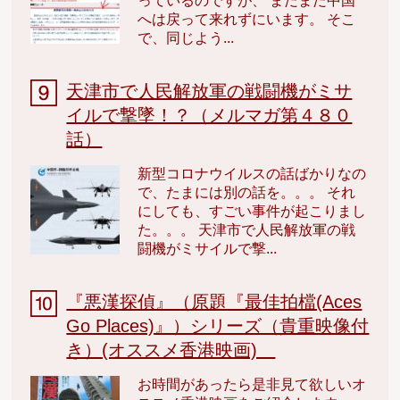
っているのですが、 まだまだ中国
へは戻って来れずにいます。 そこ
で、同じよう...
天津市で人民解放軍の戦闘機がミサ
イルで撃墜！？（メルマガ第４８０
話）
新型コロナウイルスの話ばかりなの
で、たまには別の話を。。。 それ
にしても、すごい事件が起こりまし
た。。。 天津市で人民解放軍の戦
闘機がミサイルで撃...
『悪漢探偵』（原題『最佳拍檔(Aces
Go Places)』）シリーズ（貴重映像付
き）(オススメ香港映画)
お時間があったら是非見て欲しいオ