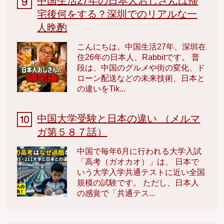
中国生活27年の日本人おじさんは帰
宅後何をする？深圳でのリアルな一
人晩酌
こんにちは。中国生活27年、深圳在
住26年の日本人、Rabbitです。 普
段は、中国のグルメや街の変化、ド
ローン配送などの未来技術、日本と
の違いをTik...
中国大学受験と日本の違い （メルマ
ガ第５８７話）
中国で毎年6月に行われる大学入試
「高考（ガオカオ）」は、 日本で
いう大学入学共通テストに近い全国
規模の試験です。 ただし、日本人
の感覚で「共通テス...