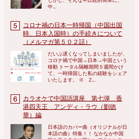
しかし、そんな中比較的簡単に、
中...
コロナ禍の日本一時帰国（中国出国
時、日本入国時）の手続きについて
（メルマガ第５０２話）
だいぶ遅くなってしまいましたが、
コロナ禍で中国→日本→中国という
移動 トータル隔離期間５週間かけ
て、一時帰国した私の経験をシェア
いたします。 ※ 2...
カラオケで中国語講座 第七弾 香
港四天王 アンディ・ラウ（劉徳
華）編
日本語のカバー曲（オリジナルが日
本語の曲）特集！！ なかなか中国