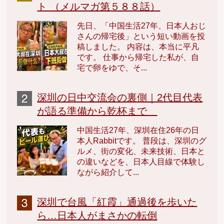
ト （メルマガ第５８８話）
先日、「中国生活27年、日本人おじ
さんの帰宅後」という短い動画を投
稿しました。 内容は、本当に平凡
です。 仕事から帰宅した私が、自
宅で卵をゆで、そ...
深圳の日中交流会の裏側｜2代目代表
が語る準備から乾杯まで
中国生活27年、深圳在住26年の日
本人Rabbitです。 普段は、深圳のグ
ルメ、街の変化、未来技術、日本と
の違いなどを、日本人目線で体験し
ながら紹介して...
深圳で台風「紅霞」通過後を歩いた
ら…日本人がまさかの転倒