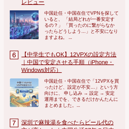
レビュー
中国赴任・中国在住でVPNを探して
いると、 「結局どれが一番安定す
るの？」 「買ったのに繋がらなか
ったらどうしよう…」と不安になり
ますよね。 ...
【中学生でもOK】12VPXの設定方法
｜中国で安定させる手順（iPhone・
Windows対応）
中国赴任・中国在住で「12VPXを買
ったけど、設定が不安…」という方
向けに、 申し込み → 設定 → 安定
運用までを、できるだけかんたんに
まとめました。...
深圳で麻辣湯を食べたらビール代の