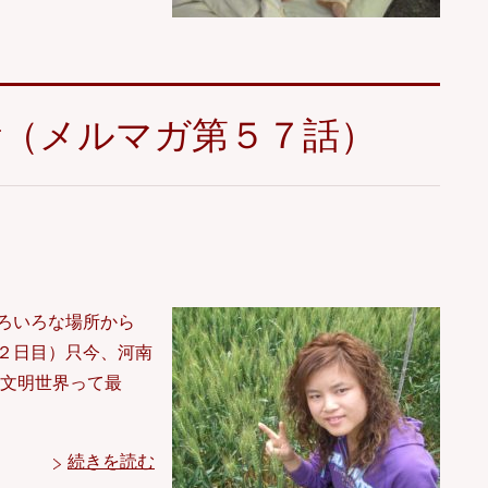
活（メルマガ第５７話）
ろいろな場所から
２日目）只今、河南
ー文明世界って最
続きを読む