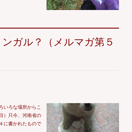
リンガル？（メルマガ第５
ろいろな場所からこ
目）只今、河南省の
４に書かれたもので