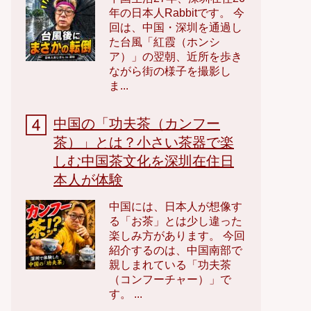
年の日本人Rabbitです。 今
回は、中国・深圳を通過し
た台風「紅霞（ホンシ
ア）」の翌朝、近所を歩き
ながら街の様子を撮影し
ま...
中国の「功夫茶（カンフー
茶）」とは？小さい茶器で楽
しむ中国茶文化を深圳在住日
本人が体験
中国には、日本人が想像す
る「お茶」とは少し違った
楽しみ方があります。 今回
紹介するのは、中国南部で
親しまれている「功夫茶
（コンフーチャー）」で
す。 ...