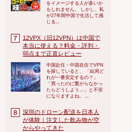
をイメージする人が多いか
もしれません。 しかし、私
が27年間中国で生活して感
じる...
12VPX（旧12VPN）は中国で
本当に使える？料金・評判・
弱点まで正直レビュー
中国赴任・中国在住でVPN
を探していると、 「結局ど
れが一番安定するの？」
「買ったのに繋がらなかっ
たらどうしよう…」と不安
になりますよね。 ...
深圳のドローン配送を日本人
が体験｜注文した飲み物が空
からやってきた