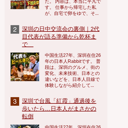
た。 内容は、本当に平凡で
す。 仕事から帰宅した私
が、自宅で卵をゆで、そ...
深圳の日中交流会の裏側｜2代
目代表が語る準備から乾杯ま
で
中国生活27年、深圳在住26
年の日本人Rabbitです。 普
段は、深圳のグルメ、街の
変化、未来技術、日本との
違いなどを、日本人目線で
体験しながら紹介して...
深圳で台風「紅霞」通過後を
歩いたら…日本人がまさかの
転倒
中国生活27年、深圳在住26