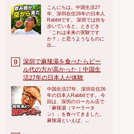
こんにちは。中国生活27
年、深圳在住26年の日本人
Rabbitです。 深圳では街を
歩いていると、ときどき
「これは未来の実験です
か？」と思うようなものに
出...
深圳で麻辣湯を食べたらビー
ル代の方が高かった｜中国生
活27年の日本人が体験
中国生活27年、深圳在住26
年の日本人Rabbitです。 今
回は、深圳のローカル店で
「麻辣湯（マーラータ
ン）」を食べてきました。
麻辣湯といえば、...