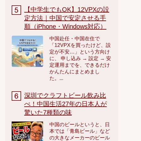
【中学生でもOK】12VPXの設
定方法｜中国で安定させる手
順（iPhone・Windows対応）
中国赴任・中国在住で
「12VPXを買ったけど、設
定が不安…」という方向け
に、 申し込み → 設定 → 安
定運用までを、できるだけ
かんたんにまとめまし
た。...
深圳でクラフトビール飲み比
べ！中国生活27年の日本人が
驚いた7種類の味
中国のビールというと、日
本では「青島ビール」など
の大きなメーカーのビール