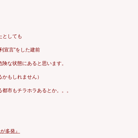
。
）
たとしても
利宣言”をした建前
危険な状態にあると思います。
るかもしれません）
る都市もチラホラあるとか。。。
鎖が多発』