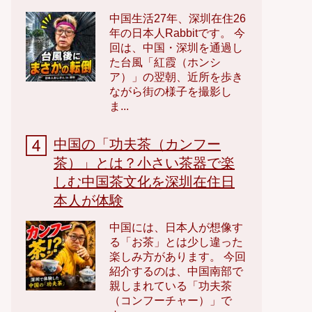
中国生活27年、深圳在住26
年の日本人Rabbitです。 今
回は、中国・深圳を通過し
た台風「紅霞（ホンシ
ア）」の翌朝、近所を歩き
ながら街の様子を撮影し
ま...
中国の「功夫茶（カンフー
茶）」とは？小さい茶器で楽
しむ中国茶文化を深圳在住日
本人が体験
中国には、日本人が想像す
る「お茶」とは少し違った
楽しみ方があります。 今回
紹介するのは、中国南部で
親しまれている「功夫茶
（コンフーチャー）」で