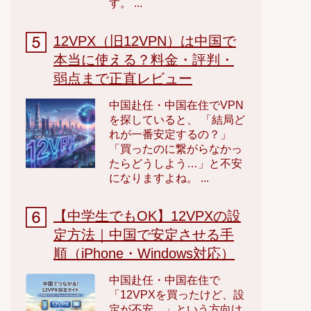
す。 ...
12VPX（旧12VPN）は中国で
本当に使える？料金・評判・
弱点まで正直レビュー
中国赴任・中国在住でVPN
を探していると、 「結局ど
れが一番安定するの？」
「買ったのに繋がらなかっ
たらどうしよう…」と不安
になりますよね。 ...
【中学生でもOK】12VPXの設
定方法｜中国で安定させる手
順（iPhone・Windows対応）
中国赴任・中国在住で
「12VPXを買ったけど、設
定が不安…」という方向け