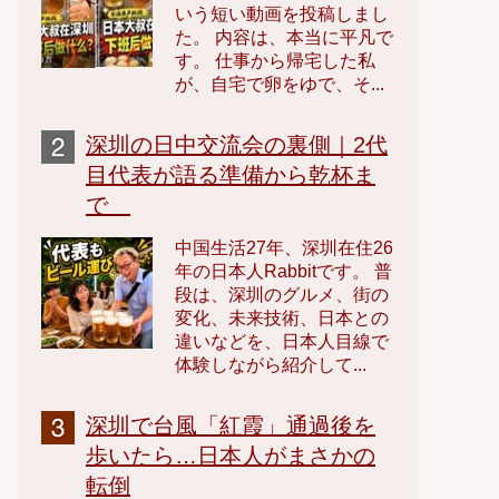
いう短い動画を投稿しまし
た。 内容は、本当に平凡で
す。 仕事から帰宅した私
が、自宅で卵をゆで、そ...
深圳の日中交流会の裏側｜2代
目代表が語る準備から乾杯ま
で
中国生活27年、深圳在住26
年の日本人Rabbitです。 普
段は、深圳のグルメ、街の
変化、未来技術、日本との
違いなどを、日本人目線で
体験しながら紹介して...
深圳で台風「紅霞」通過後を
歩いたら…日本人がまさかの
転倒