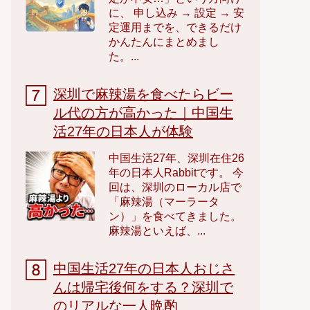
に、 申し込み → 設定 → 安
定運用までを、できるだけ
かんたんにまとめまし
た。...
深圳で麻辣湯を食べたらビー
ル代の方が高かった｜中国生
活27年の日本人が体験
中国生活27年、深圳在住26
年の日本人Rabbitです。 今
回は、深圳のローカル店で
「麻辣湯（マーラータ
ン）」を食べてきました。
麻辣湯といえば、...
中国生活27年の日本人おじさ
んは帰宅後何をする？深圳で
のリアルな一人晩酌