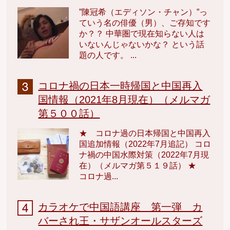
”陳冠希（エディソン・チャン）”っ
ていう名の俳優（男）、ご存知です
か？？ 中華圏で現在知らない人は
いないんじゃないかな？ という話
題の人です。 ...
コロナ禍の日本一時帰国と中国再入
国情報（2021年8月現在）（メルマガ
第５００話）
★ コロナ過の日本帰国と中国再入
国追加情報（2022年7月追記） コロ
ナ禍の中国水際対策（2022年7月現
在）（メルマガ第５１９話） ★
コロナ過...
カラオケで中国語講座 第一弾 カ
バーされ王・サザンオールスターズ