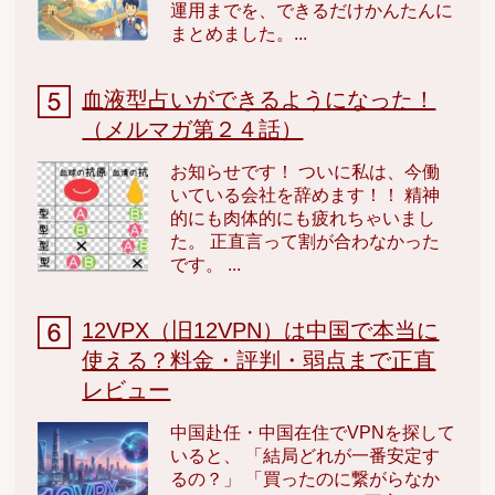
運用までを、できるだけかんたんに
まとめました。...
血液型占いができるようになった！
（メルマガ第２４話）
お知らせです！ ついに私は、今働
いている会社を辞めます！！ 精神
的にも肉体的にも疲れちゃいまし
た。 正直言って割が合わなかった
です。 ...
12VPX（旧12VPN）は中国で本当に
使える？料金・評判・弱点まで正直
レビュー
中国赴任・中国在住でVPNを探して
いると、 「結局どれが一番安定す
るの？」 「買ったのに繋がらなか