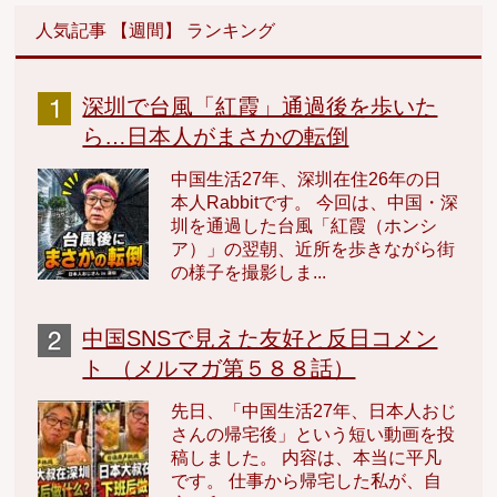
人気記事 【週間】 ランキング
深圳で台風「紅霞」通過後を歩いた
ら…日本人がまさかの転倒
中国生活27年、深圳在住26年の日
本人Rabbitです。 今回は、中国・深
圳を通過した台風「紅霞（ホンシ
ア）」の翌朝、近所を歩きながら街
の様子を撮影しま...
中国SNSで見えた友好と反日コメン
ト （メルマガ第５８８話）
先日、「中国生活27年、日本人おじ
さんの帰宅後」という短い動画を投
稿しました。 内容は、本当に平凡
です。 仕事から帰宅した私が、自