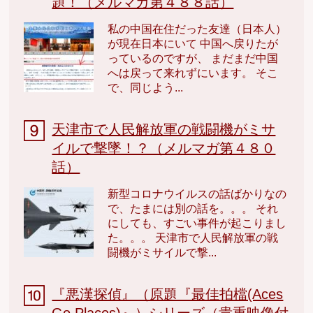
題！（メルマガ第４８８話）
私の中国在住だった友達（日本人）
が現在日本にいて 中国へ戻りたが
っているのですが、 まだまだ中国
へは戻って来れずにいます。 そこ
で、同じよう...
天津市で人民解放軍の戦闘機がミサ
イルで撃墜！？（メルマガ第４８０
話）
新型コロナウイルスの話ばかりなの
で、たまには別の話を。。。 それ
にしても、すごい事件が起こりまし
た。。。 天津市で人民解放軍の戦
闘機がミサイルで撃...
『悪漢探偵』（原題『最佳拍檔(Aces