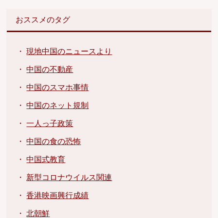
おススメのタグ
・
現地中国のニュースより
・
中国の不動産
・
中国のスマホ事情
・
中国のネット規制
・
一人っ子政策
・
中国の食の恐怖
・
中国式教育
・
新型コロナウイルス関連
・
香港映画興行成績
・
北朝鮮