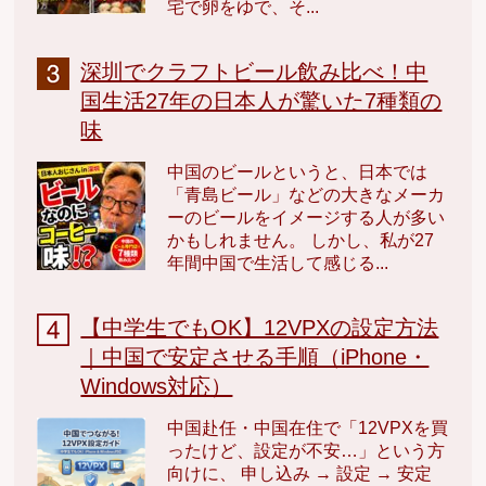
宅で卵をゆで、そ...
深圳でクラフトビール飲み比べ！中
国生活27年の日本人が驚いた7種類の
味
中国のビールというと、日本では
「青島ビール」などの大きなメーカ
ーのビールをイメージする人が多い
かもしれません。 しかし、私が27
年間中国で生活して感じる...
【中学生でもOK】12VPXの設定方法
｜中国で安定させる手順（iPhone・
Windows対応）
中国赴任・中国在住で「12VPXを買
ったけど、設定が不安…」という方
向けに、 申し込み → 設定 → 安定