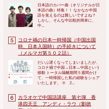
日本語のカバー曲（オリジナルが日
本語の曲）特集！！ なかなか中国
語を覚えるのは難しいですよね？
しかし、そんな中比較的簡単に、
中...
コロナ禍の日本一時帰国（中国出国
時、日本入国時）の手続きについて
（メルマガ第５０２話）
だいぶ遅くなってしまいましたが、
コロナ禍で中国→日本→中国という
移動 トータル隔離期間５週間かけ
て、一時帰国した私の経験をシェア
いたします。 ※ 2...
カラオケで中国語講座 第七弾 香
港四天王 アンディ・ラウ（劉徳