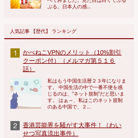
べてみました。見た目は白くてぷる
ぷる。日本人の感...
人気記事 【歴代】 ランキング
かべねこVPNのメリット（10%割引
クーポン付）（メルマガ第５１６
話）
私はもう中国生活暦２３年になりま
す。 中国生活の中で一番不便を感
じるのは、”ネット規制”だと思いま
す。 はぁ～、私はこのネット規制
のある中国で、２...
香港芸能界を騒がす大事件！（わい
せつ写真流出事件）