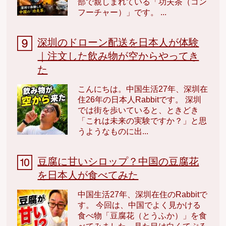
部で親しまれている「功夫茶（コン
フーチャー）」です。 ...
深圳のドローン配送を日本人が体験
｜注文した飲み物が空からやってき
た
こんにちは。中国生活27年、深圳在
住26年の日本人Rabbitです。 深圳
では街を歩いていると、ときどき
「これは未来の実験ですか？」と思
うようなものに出...
豆腐に甘いシロップ？中国の豆腐花
を日本人が食べてみた
中国生活27年、深圳在住のRabbitで
す。 今回は、中国でよく見かける
食べ物「豆腐花（とうふか）」を食