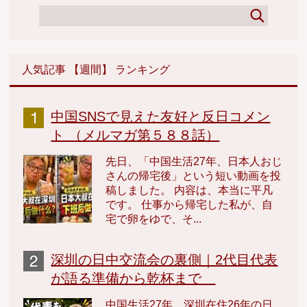
人気記事 【週間】 ランキング
中国SNSで見えた友好と反日コメン
ト （メルマガ第５８８話）
先日、「中国生活27年、日本人おじ
さんの帰宅後」という短い動画を投
稿しました。 内容は、本当に平凡
です。 仕事から帰宅した私が、自
宅で卵をゆで、そ...
深圳の日中交流会の裏側｜2代目代表
が語る準備から乾杯まで
中国生活27年、深圳在住26年の日