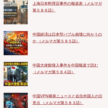
上海日本料理店事件の報道差（メルマガ
第５８６話）
中国経済は日本型バブル崩壊に向かうの
か （メルマガ第５８５話）
中国大使館侵入事件を中国報道で読む
（メルマガ第５８４話）
中国VPN摘発ニュースと在住外国人の注
意点 （メルマガ第５８３話）