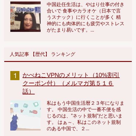
中国赴任生活は、やはり仕事の付き
合いで 食事やカラオケ（日本で言
うスナック）に行くことが多く 精
神的にも肉体的にも疲労やストレス
がたまり易いです。...
人気記事 【歴代】 ランキング
かべねこVPNのメリット（10%割引
クーポン付）（メルマガ第５１６
話）
私はもう中国生活暦２３年になりま
す。 中国生活の中で一番不便を感
じるのは、”ネット規制”だと思いま
す。 はぁ～、私はこのネット規制
のある中国で、２...