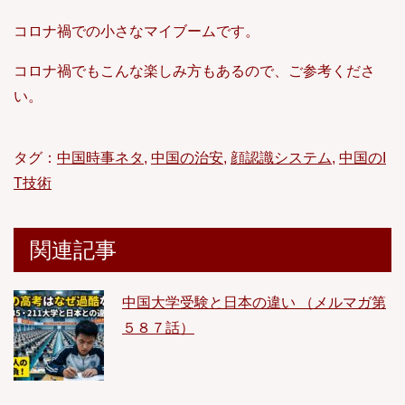
コロナ禍での小さなマイブームです。
コロナ禍でもこんな楽しみ方もあるので、ご参考くださ
い。
タグ：
中国時事ネタ
,
中国の治安
,
顔認識システム
,
中国のI
T技術
関連記事
中国大学受験と日本の違い （メルマガ第
５８７話）