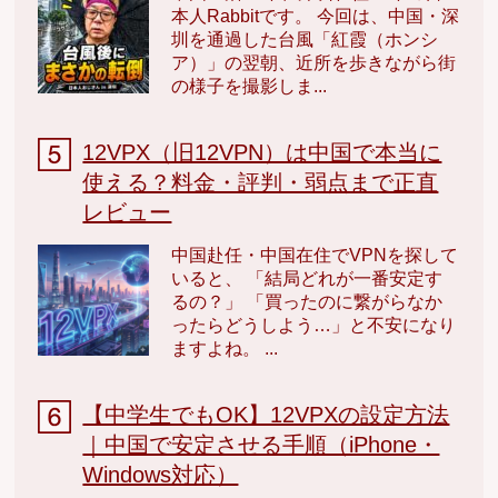
本人Rabbitです。 今回は、中国・深
圳を通過した台風「紅霞（ホンシ
ア）」の翌朝、近所を歩きながら街
の様子を撮影しま...
12VPX（旧12VPN）は中国で本当に
使える？料金・評判・弱点まで正直
レビュー
中国赴任・中国在住でVPNを探して
いると、 「結局どれが一番安定す
るの？」 「買ったのに繋がらなか
ったらどうしよう…」と不安になり
ますよね。 ...
【中学生でもOK】12VPXの設定方法
｜中国で安定させる手順（iPhone・
Windows対応）