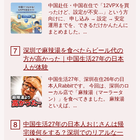
中国赴任・中国在住で「12VPXを買
ったけど、設定が不安…」という方
向けに、 申し込み → 設定 → 安定
運用までを、できるだけかんたんに
まとめました。...
深圳で麻辣湯を食べたらビール代の
方が高かった｜中国生活27年の日本
人が体験
中国生活27年、深圳在住26年の日
本人Rabbitです。 今回は、深圳のロ
ーカル店で「麻辣湯（マーラータ
ン）」を食べてきました。 麻辣湯
といえば、...
中国生活27年の日本人おじさんは帰
宅後何をする？深圳でのリアルな一