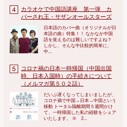
カラオケで中国語講座 第一弾 カ
バーされ王・サザンオールスターズ
日本語のカバー曲（オリジナルが日
本語の曲）特集！！ なかなか中国
語を覚えるのは難しいですよね？
しかし、そんな中比較的簡単に、
中...
コロナ禍の日本一時帰国（中国出国
時、日本入国時）の手続きについて
（メルマガ第５０２話）
だいぶ遅くなってしまいましたが、
コロナ禍で中国→日本→中国という
移動 トータル隔離期間５週間かけ
て、一時帰国した私の経験をシェア
いたします。 ※ 2...