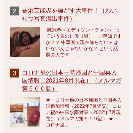
香港芸能界を騒がす大事件！（わい
せつ写真流出事件）
”陳冠希（エディソン・チャン）”っ
ていう名の俳優（男）、ご存知です
か？？ 中華圏で現在知らない人は
いないんじゃないかな？ という話
題の人です。 ...
コロナ禍の日本一時帰国と中国再入
国情報（2021年8月現在）（メルマガ
第５００話）
★ コロナ過の日本帰国と中国再入
国追加情報（2022年7月追記） コロ
ナ禍の中国水際対策（2022年7月現
在）（メルマガ第５１９話） ★
コロナ過...